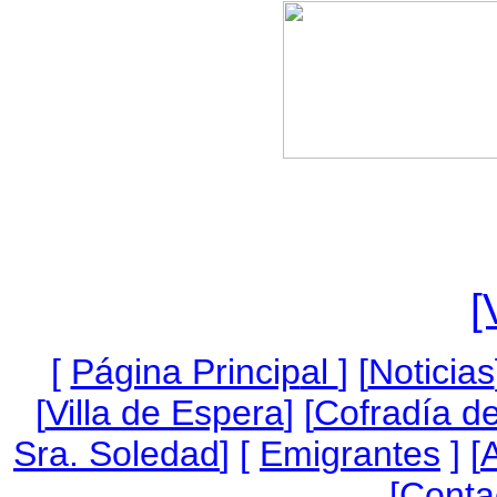
[
[
Página Princip
al
]
[
Noticias
[
Villa de Espera
] [
Cofradía de
Sra. Soledad
] [
Emigrantes
] [
A
[
Conta