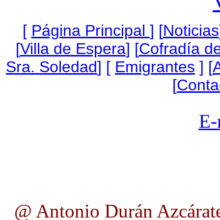
[
Página Princip
al
]
[
Noticias
[
Villa de Espera
] [
Cofradía de
Sra. Soledad
] [
Emigrantes
] [
A
[
Conta
E-
@ Antonio Durán Azcárate